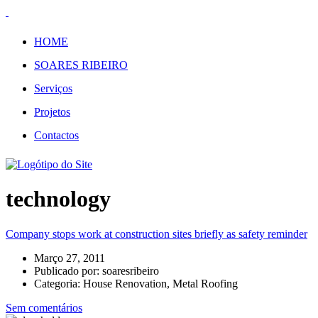
HOME
SOARES RIBEIRO
Serviços
Projetos
Contactos
technology
Company stops work at construction sites briefly as safety reminder
Março 27, 2011
Publicado por:
soaresribeiro
Categoria:
House Renovation, Metal Roofing
Sem comentários