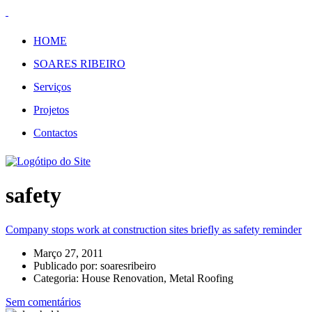
HOME
SOARES RIBEIRO
Serviços
Projetos
Contactos
safety
Company stops work at construction sites briefly as safety reminder
Março 27, 2011
Publicado por:
soaresribeiro
Categoria:
House Renovation, Metal Roofing
Sem comentários