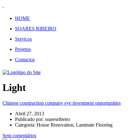
HOME
SOARES RIBEIRO
Serviços
Projetos
Contactos
Light
Chinese construction company eye investment opportunities
Abril 27, 2013
Publicado por:
soaresribeiro
Categoria:
House Renovation, Laminate Flooring
Sem comentários