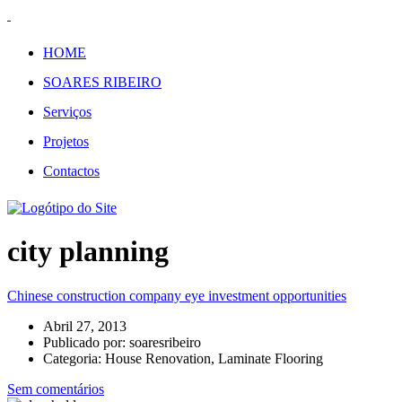
HOME
SOARES RIBEIRO
Serviços
Projetos
Contactos
city planning
Chinese construction company eye investment opportunities
Abril 27, 2013
Publicado por:
soaresribeiro
Categoria:
House Renovation, Laminate Flooring
Sem comentários