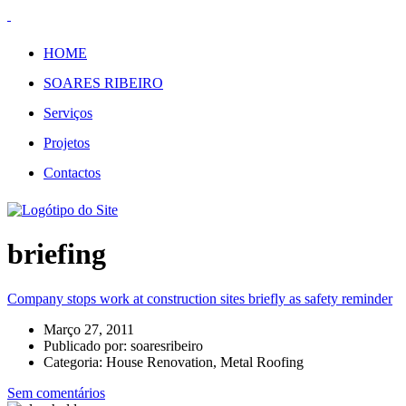
HOME
SOARES RIBEIRO
Serviços
Projetos
Contactos
briefing
Company stops work at construction sites briefly as safety reminder
Março 27, 2011
Publicado por:
soaresribeiro
Categoria:
House Renovation, Metal Roofing
Sem comentários