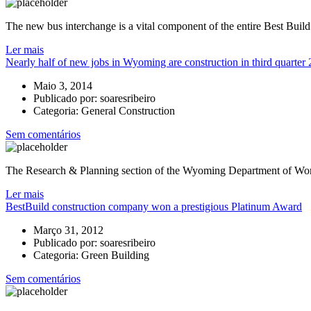
The new bus interchange is a vital component of the entire Best Buil
Ler mais
Nearly half of new jobs in Wyoming are construction in third quarter
Maio 3, 2014
Publicado por:
soaresribeiro
Categoria:
General Construction
Sem comentários
The Research & Planning section of the Wyoming Department of Workf
Ler mais
BestBuild construction company won a prestigious Platinum Award
Março 31, 2012
Publicado por:
soaresribeiro
Categoria:
Green Building
Sem comentários