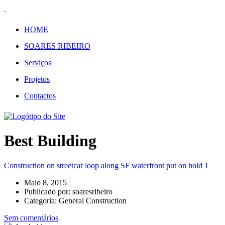
HOME
SOARES RIBEIRO
Serviços
Projetos
Contactos
Best Building
Construction on streetcar loop along SF waterfront put on hold 1
Maio 8, 2015
Publicado por:
soaresribeiro
Categoria:
General Construction
Sem comentários