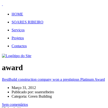
HOME
SOARES RIBEIRO
Serviços
Projetos
Contactos
award
BestBuild construction company won a prestigious Platinum Award
Março 31, 2012
Publicado por:
soaresribeiro
Categoria:
Green Building
Sem comentários